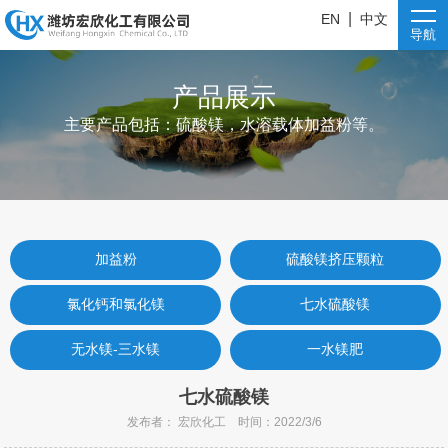
|
EN
中文
导航
产品展示
主要产品包括：硫酸镁，水溶载体加益粉等。
加益粉
硫酸镁挤压颗粒
氯化钙和氯化镁
七水硫酸镁
无水镁-三水镁
一水镁肥
七水硫酸镁
发布者： 宏欣化工 时间：2022/3/6